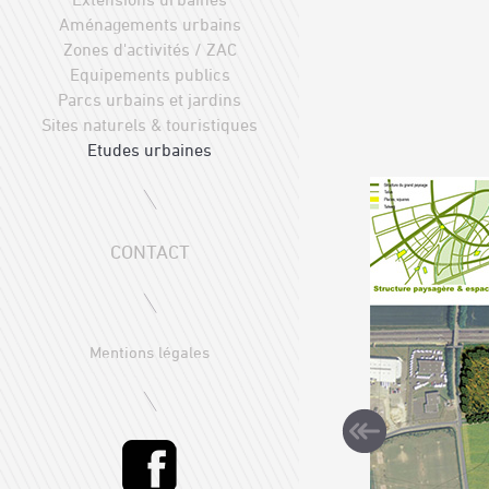
Aménagements urbains
Zones d'activités / ZAC
Equipements publics
Parcs urbains et jardins
Sites naturels & touristiques
Etudes urbaines
CONTACT
Mentions légales