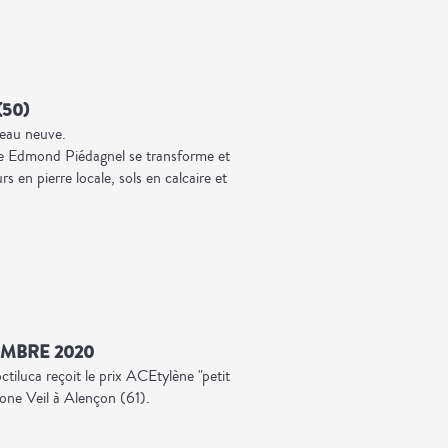
50)
peau neuve.
ce Edmond Piédagnel se transforme et
s en pierre locale, sols en calcaire et
EMBRE 2020
tiluca reçoit le prix ACEtylène "petit
one Veil à Alençon (61).